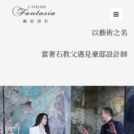
以藝術之名
當奢石教父遇見豪邸設計師