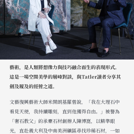
藝術，是人類將想像力與技巧融合而生的表現形式。
這是一場空間美學的層峰對談，與Tatler讀者分享其
劍及履及的經營之道。
文藝復興藝術大師米開朗基羅曾說，「我在大理石中
看見天使，我持續雕刻，直到他獲得自由。」被譽為
「奢石教父」的承豪石材創辦人陳博崑，以精準眼
光，直赴義大利及中南美洲礦區尋找珍稀石材，一如