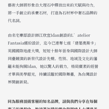
藝術大師將形象自大理石中釋放出來的天賦與功力，
將一手創立的承豪石材，打造為石材界中奢石品牌的
代名詞。
由名宅豪邸設計師江欣宜Idan創設的L’atelier
Fantasia繽紛設計，迄今已連奪七座「建築奧斯卡」
英國國際地產大獎，短短十餘年晉身與國際設計大師
同臺競演的新世代設計先聲。性別、地域及文化的藩
籬未能拘囿Idan，她以驚人的毅力，格局廣袤的經營
才華與美學眼光，持續活躍於國際舞臺，為台灣設計
界開創新局。
同為服務頂級客層的知名品牌，請與我們分享在每個